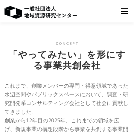
コ
ン
メニュー
テ
ン
ツ
へ
ホーム
事業概要
法人概要
お知らせ
ス
CONCEPT
キ
ッ
「やってみたい」を形にす
プ
お問い合わせ
る事業共創会社
これまで、創業メンバーの専門・得意領域であった
水辺空間やパブリックスペースにおいて、調査・研
究開発系コンサルティング会社として社会に貢献し
てきました。
創業から12年目の2025年、これまでの領域を広
げ、新規事業の構想段階から事業を共創する事業開