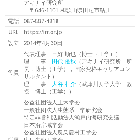
アキナイ研究所
〒646-1101 和歌山県田辺市鮎川
電話
087-887-4818
URL
https://irr.or.jp
設立
2014年4月30日
代表理事：三好 順也（博士（工学））
理 事：
田代 優秋
（アキナイ研究所 所
長，博士（工学），国家資格キャリアコン
役員
サルタント）
理 事：
大谷 壮介
（武庫川女子大学 教
授，博士（工学））
公益社団法人土木学会
一般社団法人生態系工学研究会
特定非営利活動法人瀬戸内海研究会議
日本沿岸域学会
公益社団法人農業農村工学会
所属
応用生態工学会