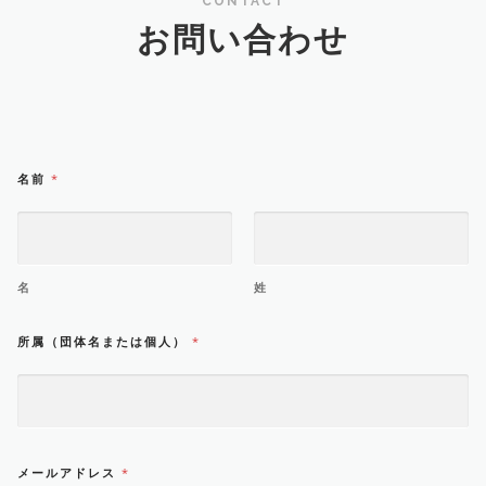
CONTACT
お問い合わせ
メ
名前
*
ー
ル
ア
ド
レ
名
姓
ス
名
所属（団体名または個人）
*
前
メ
ー
ル
ア
ド
メールアドレス
*
レ